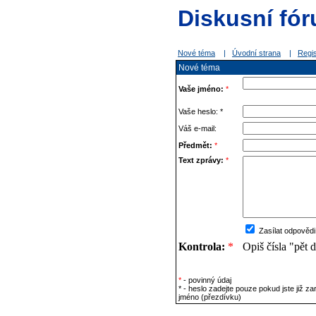
Diskusní fór
Nové téma
|
Úvodní strana
|
Regi
Nové téma
Vaše jméno:
*
Vaše heslo: *
Váš e-mail:
Předmět:
*
Text zprávy:
*
Zasílat odpovědi
Kontrola:
*
Opiš čísla "pět 
*
- povinný údaj
* - heslo zadejte pouze pokud jste již z
jméno (přezdívku)