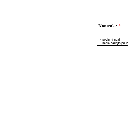
Kontrola:
*
*
- povinný údaj
* - heslo zadejte pou