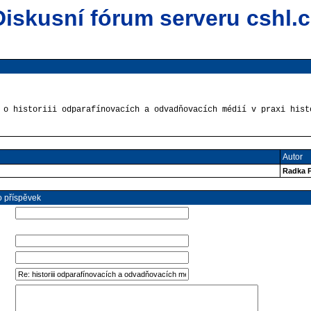
Diskusní fórum serveru cshl.c
 o historiii odparafínovacích a odvadňovacích médií v praxi hist
Autor
Radka 
o příspěvek