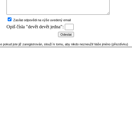
Zasílat odpovědi na výše uvedený email
Opiš čísla "devět devět jedna":
ze pokud jste již zaregistrován, slouží k tomu, aby nikdo nezneužil Vaše jméno (přezdívku)