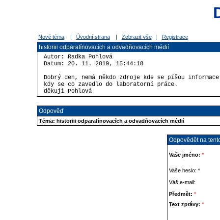
Nové téma
|
Úvodní strana
|
Zobrazit vše
|
Registrace
historiii odparafínovacích a odvadňovacích médií
Autor: Radka Pohlová
Datum: 20. 11. 2019, 15:44:18
Dobrý den, nemá někdo zdroje kde se píšou informace
kdy se co zavedlo do laboratorní práce.
děkuji Pohlová
Odpověď
Téma:
historiii odparafínovacích a odvadňovacích médií
Odpovědět na tent
Vaše jméno:
*
Vaše heslo: *
Váš e-mail:
Předmět:
*
Text zprávy:
*